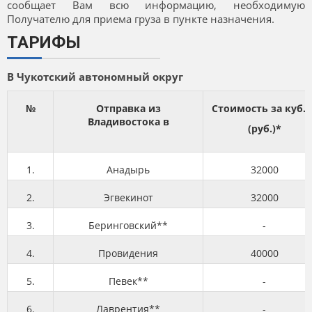
сообщает Вам всю информацию, необходимую
Получателю для приема груза в пункте назначения.
ТАРИФЫ
В Чукотский автономный округ
№
Отправка из
Стоимость за куб. 
Владивостока в
(руб.)*
1.
Анадырь
32000
2.
Эгвекинот
32000
3.
Беринговский**
-
4.
Провидения
40000
5.
Певек**
-
6.
Лаврентия**
-